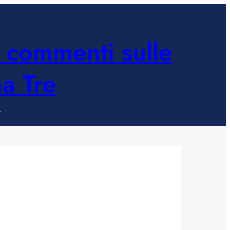
e commenti sulle
ma Tre
O