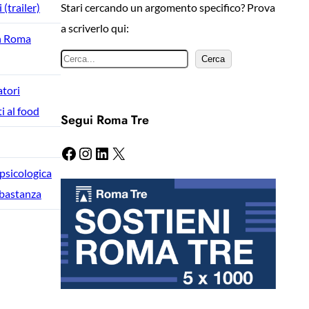
 (trailer)
Stari cercando un argomento specifico? Prova
a scriverlo qui:
on Roma
C
Cerca
e
atori
r
ti al food
Segui Roma Tre
c
a
Facebook
Instagram
LinkedIn
X
 psicologica
bbastanza