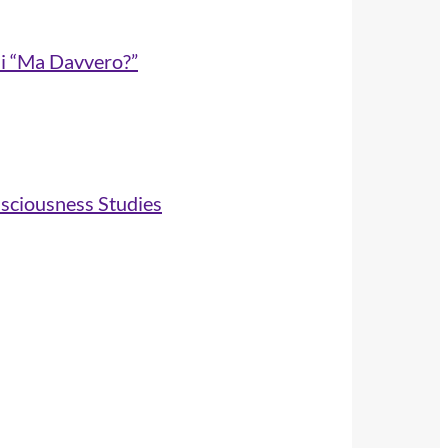
di “Ma Davvero?”
nsciousness Studies