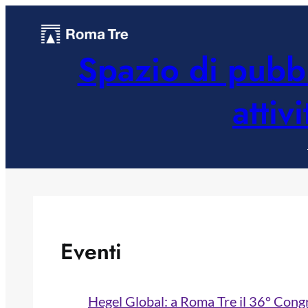
Vai
al
Spazio di pubbl
contenuto
attiv
Eventi
Hegel Global: a Roma Tre il 36° Cong