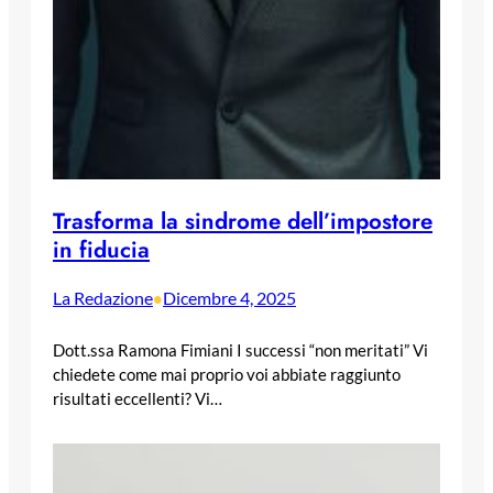
Trasforma la sindrome dell’impostore
in fiducia
La Redazione
Dicembre 4, 2025
•
Dott.ssa Ramona Fimiani I successi “non meritati” Vi
chiedete come mai proprio voi abbiate raggiunto
risultati eccellenti? Vi…