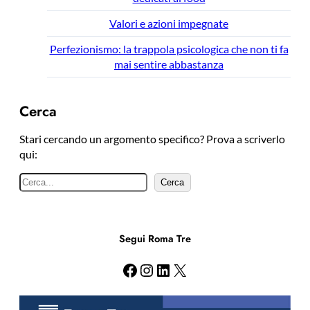
Valori e azioni impegnate
Perfezionismo: la trappola psicologica che non ti fa
mai sentire abbastanza
Cerca
Stari cercando un argomento specifico? Prova a scriverlo
qui:
C
Cerca
e
r
c
Segui Roma Tre
a
Facebook
Instagram
LinkedIn
X