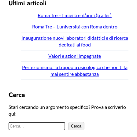
Ultimi articoli
Roma Tre – I miei trent’anni (trailer)
Roma Tre – L’università con Roma dentro
Inaugurazione nuovi laboratori didattici e di ricerca
dedicati al food
Valori e azioni impegnate
Perfezionismo: la trappola psicologica che non ti fa
mai sentire abbastanza
Cerca
Stari cercando un argomento specifico? Prova a scriverlo
qui:
C
Cerca
e