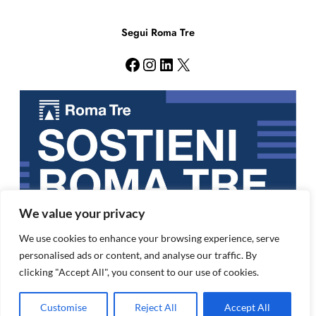
r
c
Segui Roma Tre
a
Facebook
Instagram
LinkedIn
X
We value your privacy
We use cookies to enhance your browsing experience, serve
personalised ads or content, and analyse our traffic. By
clicking "Accept All", you consent to our use of cookies.
Copyright 2024 Università degli studi Roma Tre | C.F./P.I. n.
04400441004 |
Privacy
Customise
Reject All
Accept All